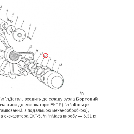
\n
\n \n
Деталь входить до складу вузла
Бортовий
пчастини до екскаваторів ЕКГ-5). \n \n
Кільце
(штампований, з подальшою механообробкою),
 екскаватора ЕКГ-5. \n "nМаса виробу — 6.31 кг.