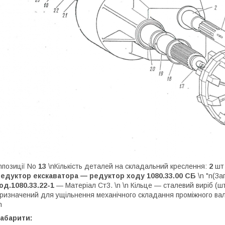
n
позиції No
13
\n
Кількість деталей на складальний креслення:
2
шт
едуктор екскаватора — редуктор ходу 1080.33.00 СБ
\n "n(За
од.1080.33.22-1
— Матеріал Ст3. \n \n Кільце — сталевий виріб 
ризначений для ущільнення механічного складання проміжного вала
n
абарити: