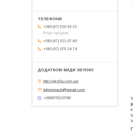
+380 (67) 520-16-22
Вітділ продажу
+380 (67) 521-07-80
+380 (97) 075-24-74
http://ekg5a.com.ua/
tehnomach@gmail.com
+380675210780
\
р
г
п
\
Г