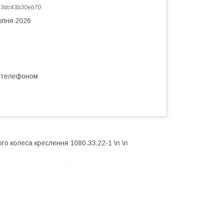
:
3dc43b30eb70
рпня 2026
а телефоном
ого колеса креслення 1080.33.22-1 \n \n