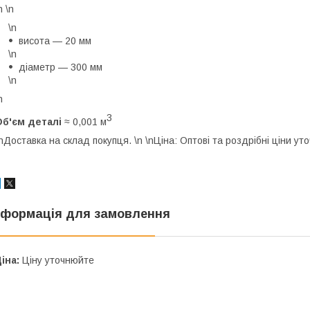
n \n
\n
висота — 20 мм
\n
діаметр — 300 мм
\n
n
3
Об'єм деталі
≈ 0,001 м
nДоставка на склад покупця. \n \nЦіна: Оптові та роздрібні ціни у
нформація для замовлення
іна:
Ціну уточнюйте