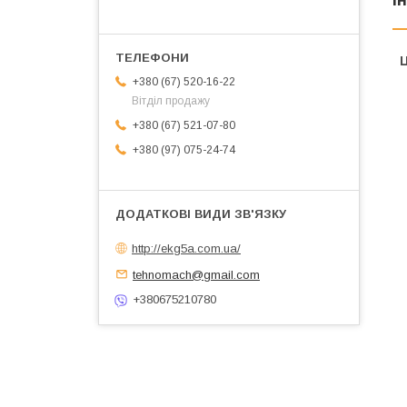
І
Ц
+380 (67) 520-16-22
Вітділ продажу
+380 (67) 521-07-80
+380 (97) 075-24-74
http://ekg5a.com.ua/
tehnomach@gmail.com
+380675210780