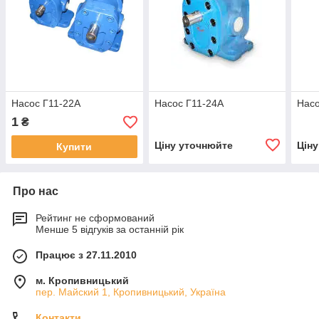
Насос Г11-22А
Насос Г11-24А
Насо
1
₴
Ціну уточнюйте
Цін
Купити
Про нас
Рейтинг не сформований
Менше 5 відгуків за останній рік
Працює з 27.11.2010
м. Кропивницький
пер. Майский 1, Кропивницький, Україна
Контакти