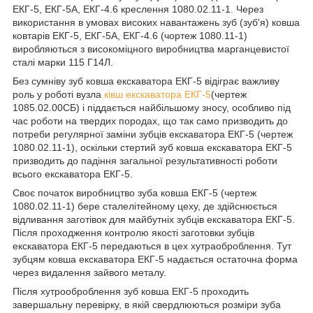
ЕКГ-5, ЕКГ-5А, ЕКГ-4.6 креслення 1080.02.11-1. Через
використання в умовах високих навантажень зуб (зуб'я) ковша
ковтарів ЕКГ-5, ЕКГ-5А, ЕКГ-4.6 (чортеж 1080.11-1)
виробляються з високоміцного виробництва марганцевистої
сталі марки 115 Г14Л.
Без сумніву зуб ковша екскаватора ЕКГ-5 відіграє важливу
роль у роботі вузла
ківш екскаватора ЕКГ-5
(чертеж
1085.02.00СБ) і піддається найбільшому зносу, особливо під
час роботи на твердих породах, що так само призводить до
потреби регулярної заміни зубців екскаватора ЕКГ-5 (чертеж
1080.02.11-1), оскільки стертий зуб ковша екскаватора ЕКГ-5
призводить до падіння загальної результативності роботи
всього екскаватора ЕКГ-5.
Своє початок виробництво зуба ковша ЕКГ-5 (чертеж
1080.02.11-1) бере сталелітейному цеху, де здійснюється
відливання заготівок для майбутніх зубців екскаватора ЕКГ-5.
Після проходження контролю якості заготовки зубців
екскаватора ЕКГ-5 передаються в цех хутраоброблення. Тут
зубцям ковша екскаватора ЕКГ-5 надається остаточна форма
через видалення зайвого металу.
Після хутрооброблення зуб ковша ЕКГ-5 проходить
завершальну перевірку, в якій свердлюються розміри зуба