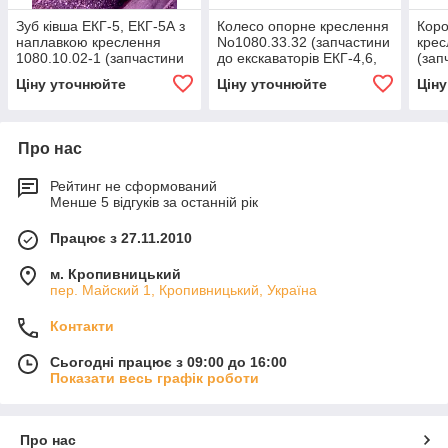
Зуб ківша ЕКГ-5, ЕКГ-5А з
Колесо опорне креслення
Коро
наплавкою креслення
No1080.33.32 (запчастини
крес
1080.10.02-1 (запчастини
до екскаваторів ЕКГ-4,6,
(зап
до екскаваторів ЕКГ-5,
ЕКГ-5, ЕКГ-5А)
екск
Ціну уточнюйте
Ціну уточнюйте
Цін
ЕКГ-5А, ЕКГ-4.6)
ЕКГ-
Про нас
Рейтинг не сформований
Менше 5 відгуків за останній рік
Працює з 27.11.2010
м. Кропивницький
пер. Майский 1, Кропивницький, Україна
Контакти
Сьогодні працює з 09:00 до 16:00
Показати весь графік роботи
Про нас