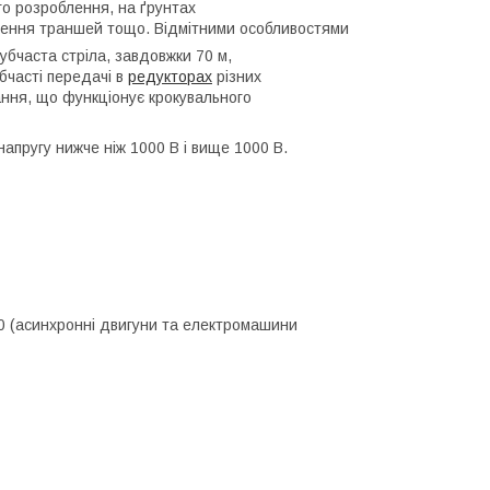
го розроблення, на ґрунтах
дження траншей тощо. Відмітними особливостями
рубчаста стріла, завдовжки 70 м,
бчасті передачі в
редукторах
різних
ання, що функціонує крокувального
пругу нижче ніж 1000 В і вище 1000 В.
0 (асинхронні двигуни та електромашини