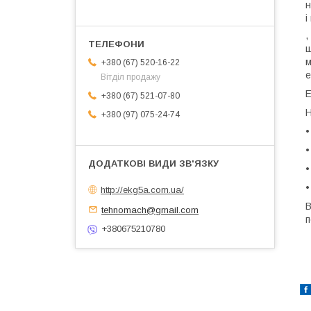
н
і
,
ш
м
+380 (67) 520-16-22
е
Вітділ продажу
Е
+380 (67) 521-07-80
Н
+380 (97) 075-24-74
•
•
•
•
http://ekg5a.com.ua/
В
tehnomach@gmail.com
п
+380675210780