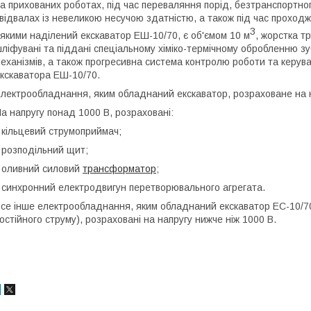
а прихованих роботах, під час переваляння порід, безтранспортно
 відвалах із невеликою несучою здатністю, а також під час прохо
3
 якими наділений екскаватор ЕШ-10/70, є об'ємом 10 м
, жорстка т
ліфувані та піддані спеціальному хіміко-термічному обробленню зу
еханізмів, а також прогресивна система контролю роботи та керув
кскаватора ЕШ-10/70.
лектрообладнання, яким обладнаний екскаватор, розраховане на на
а напругу понад 1000 В, розраховані:
 кільцевий струмоприймач;
 розподільний щит;
 оливний силовий
трансформатор
;
 синхронний електродвигун перетворювального агрегата.
се інше електрообладнання, яким обладнаний екскаватор ЕС-10/7
остійного струму), розраховані на напругу нижче ніж 1000 В.