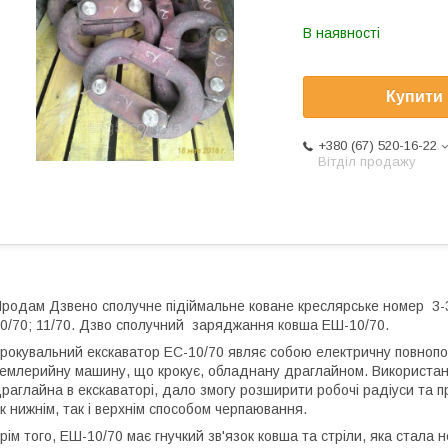
В наявності
Купити
+380 (67) 520-16-22
Вітділ продажу
родам Дзвено сполучне підіймальне коване креслярське номер 3-
0/70; 11/70. Дзво сполучний заряджання ковша ЕШ-10/70.
рокувальний екскаватор ЕС-10/70 являє собою електричну повноп
емлерийну машину, що крокує, обладнану драглайном. Використа
раглайна в екскаваторі, дало змогу розширити робочі радіуси та 
к нижнім, так і верхнім способом черпаювання.
рім того, ЕШ-10/70 має гнучкий зв'язок ковша та стріли, яка стала 