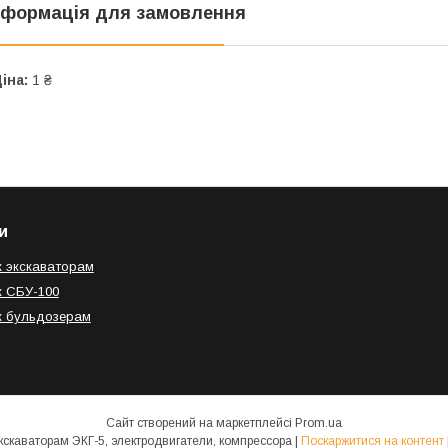
нформація для замовлення
іна:
1 ₴
и
к экскаваторам
к СБУ-100
к бульдозерам
Сайт створений на маркетплейсі
Prom.ua
ТЕХНО-МАШ - запчасти к экскаваторам ЭКГ-5, электродвигатели, компрессора |
Поскаржитися на контент