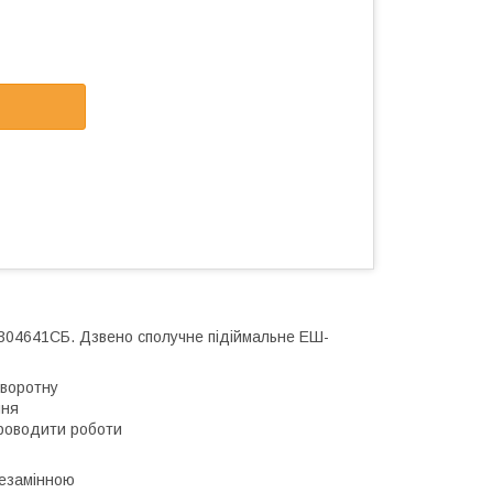
304641СБ. Дзвено сполучне підіймальне ЕШ-
оворотну
ння
проводити роботи
незамінною