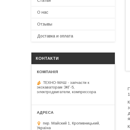
Статьи
О нас
Отзывы
Доставка и оплата
КОНТАКТИ
ТЕХНО-МАШ - запчасти к
экскаваторам ЭКГ-5,
П
электродвигатели, компрессора
1
К
з
д
я
пер. Майский 1, Кропивницький,
К
Україна