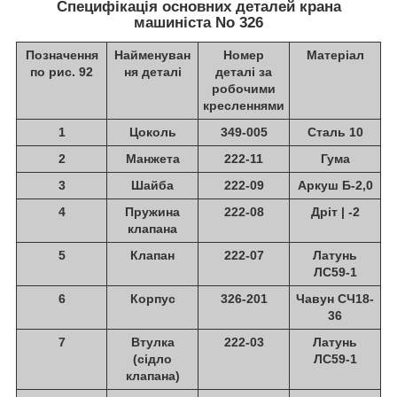
Специфікація основних деталей крана
машиніста No 326
Позначення
Найменуван
Номер
Матеріал
по рис. 92
ня деталі
деталі за
робочими
кресленнями
1
Цоколь
349-005
Сталь 10
2
Манжета
222-11
Гума
3
Шайба
222-09
Аркуш Б-2,0
4
Пружина
222-08
Дріт | -2
клапана
5
Клапан
222-07
Латунь
ЛС59-1
6
Корпус
326-201
Чавун СЧ18-
36
7
Втулка
222-03
Латунь
(сідло
ЛС59-1
клапана)