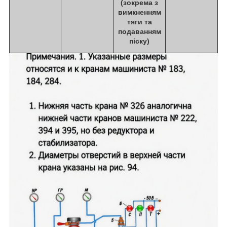
(зокрема з
вимкненням
тяги та
подаванням
піску)