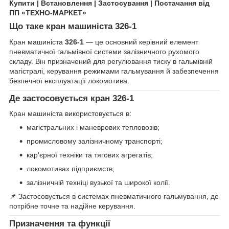
Купити | Встановлення | Застосування | Постачання від
ПП «ТЕХНО-МАРКЕТ»
Що таке кран машиніста 326-1
Кран машиніста
326-1
— це основний керівний елемент
пневматичної гальмівної системи залізничного рухомого
складу. Він призначений для регулювання тиску в гальмівній
магістралі, керування режимами гальмування й забезпечення
безпечної експлуатації локомотива.
Де застосовується кран 326-1
Кран машиніста використовується в:
магістральних і маневрових тепловозів;
промисловому залізничному транспорті;
кар'єрної техніки та тягових агрегатів;
локомотивах підприємств;
залізничній техніці вузької та широкої колії.
📌 Застосовується в системах пневматичного гальмування, де
потрібне точне та надійне керування.
Призначення та функції