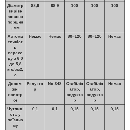
Діаметр
88,9
88,9
100
100
100
вирівн
ювання
поршня
, мм
Автома
Немає
Немає
80–120
80–120
Немає
тичніст
ь
перехо
ду з 6,0
до 5,8
кгс/см2,
с
Допомі
Редукто
No 348
Стабіліз
Стабіліз
Немає
жні
р
атор,
атор,
пристр
редукто
редукто
ої
р
р
Чутливі
0,1
0,1
0,15
0,15
0,15
сть у
поїздно
му