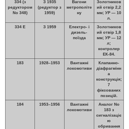
334
(з
З 1935
Вагони
Золотников
редуктором
(редуктор з
метрополіте
ий отвір 2,2
No 348)
1959)
ну
мм; УР — 10
л.
334 Е
З 1959
Електро- і
Золотников
дизель-
ий отвір 1,8
поїзда
мм; УР — 12
л;
контролер
ЕК-84.
183
1928–1953
Вантажні
Клапанно-
локомотиви
діафрагмінн
а
конструкція;
7
фіксованих
позицій.
184
1953–1956
Вантажні
Аналог No
локомотиви
183 з
сигналізаціє
ю
обривання