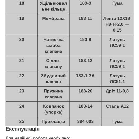
18
Ущільнювал
189-9
Гума
ьне кільце
19
Мембрана
183-11
Лента 12Х18-
Н9-Н-2.0 —
0,15
20
Натискна
183-8
Латунь
шайба
ЛС59-1
клапана
21
Сідло-
183-12
Латунь
клапану
ЛС59-1
22
Збудливий
183-1 ЗА
Латунь
клапан
ЛС51-1
23
Пружина
183-26
Дріт 11-0,8
клапана
24
Ковпачок
183-14
Сталь А12
(упорка)
25
Прокладка
394-003
Гума
Експлуатація
Для надійної роботи необхідно: