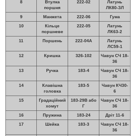
8
Втулка
222-02
Латунь
поршня
ЛК80-ЗЛ
9
Манжета
222-06
Гума
10
Кільце
222-05
Латунь
поршневе
ЛК63-2
11
Поршень
222-04А
Латунь
ЛС59-1
12
Кришка
326-102
Чавун СЧ 18-
36
13
Ручка
183-4
Чавун СЧ 18-
36
14
Клавішна
183-5
Чавун КЧ30-
головка
6
15
Градаційний
183-29В або
Чавун СЧ 18-
хомут
Г
36
16
Пружина
183-24
Дріт 11-6
17
Шейка
183-3
Чавун СЧ 18-
36