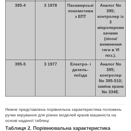
395-4
З 1978
Пасажирські
Аналог No
локомотиви
395;
з ЕПТ
контролер із
3
мікропереми
качами
(пісок/
вимкнення
тяги в VI
поз.).
395-5
З 1977
Електро- і
Аналог No
дизель-
395;
поїзда
контролер
No 395-510;
заміна крана
No 334Е.
Нижче представлена порівняльна характеристика положень
ручки керування для різних моделей кранів машиніста на
основі наданої таблиці.
Таблиця 2. Порівнювальна характеристика