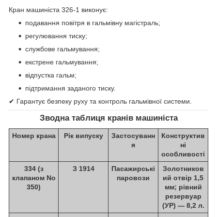
Кран машиніста 326-1 виконує:
подавання повітря в гальмівну магістраль;
регулювання тиску;
службове гальмування;
екстрене гальмування;
відпустка гальм;
підтримання заданого тиску.
✔ Гарантує безпеку руху та контроль гальмівної системи.
Зводна таблиця кранів машиніста
Номер крана
Рік випуску
Застосуванн
Конструктив
я
ні
особливості
334
(з
З 1914
Пасажирські
Золотников
клапаном No
паровози
ий отвір 1,5
350)
мм; рівний
резервуар
(УР) — 8,2 л.