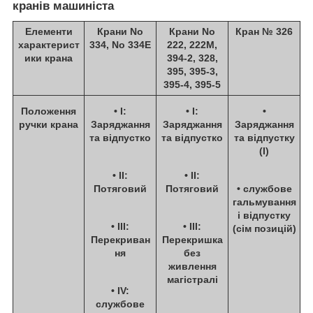
кранів машиніста
Елементи
Крани No
Крани No
Кран № 326
характерист
334, No 334Е
222, 222М,
ики крана
394-2, 328,
395, 395-3,
395-4, 395-5
Положення
•
I
:
•
I
:
•
ручки крана
Заряджання
Заряджання
Заряджання
та відпустко
та відпустко
та відпустку
(
I
)
•
II
:
•
II
:
Потяговий
Потяговий
• службове
гальмування
і відпустку
•
III
:
•
III
:
(
сім позицій
)
Перекриван
Перекришка
ня
без
живлення
магістралі
•
IV
:
службове