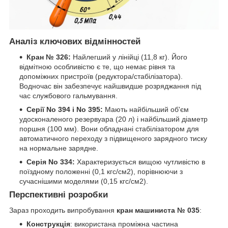
Аналіз ключових відмінностей
Кран № 326:
Найлегший у лінійці (11,8 кг). Його
відмітною особливістю є те, що немає рівня та
допоміжних пристроїв (редуктора/стабілізатора).
Водночас він забезпечує найшвидше розряджання під
час службового гальмування.
Серії No 394 і No 395:
Мають найбільший об'єм
удосконаленого резервуара (20 л) і найбільший діаметр
поршня (100 мм). Вони обладнані стабілізатором для
автоматичного переходу з підвищеного зарядного тиску
на нормальне зарядне.
Серія No 334:
Характеризується вищою чутливістю в
поїздному положенні (0,1 кгс/см2), порівнюючи з
сучаснішими моделями (0,15 кгс/см2).
Перспективні розробки
Зараз проходить випробування
кран машиниста № 035
:
Конструкція
: використана проміжна частина