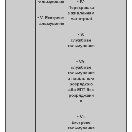
гальмування
•
IV
:
Перекришка
з живленням
•
V
: Екстрене
магістралі
гальмування
•
V
:
службове
гальмування
•
VA
:
службове
гальмування
з повільною
розрядкою
або ЕПТ без
розряджанн
я
•
VI
:
Екстрене
гальмування