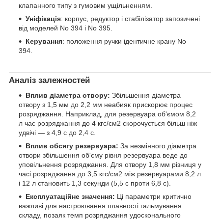
клапанного типу з гумовим ущільненням.
Уніфікація
: корпус, редуктор і стабілізатор запозичені
від моделей No 394 і No 395.
Керування
: положення ручки ідентичне крану No
394.
Аналіз залежностей
Вплив діаметра отвору:
Збільшення діаметра
отвору з 1,5 мм до 2,2 мм неабияк прискорює процес
розряджання. Наприклад, для резервуара об'ємом 8,2
л час розряджання до 4 кгс/см2 скорочується більш ніж
удвічі — з 4,9 с до 2,4 с.
Вплив обсягу резервуара:
За незмінного діаметра
отвори збільшення об'єму рівня резервуара веде до
уповільнення розряджання. Для отвору 1,8 мм різниця у
часі розряджання до 3,5 кгс/см2 між резервуарами 8,2 л
і 12 л становить 1,3 секунди (5,5 с проти 6,8 с).
Експлуатаційне значення:
Ці параметри критично
важливі для настроювання плавності гальмування
складу, позаяк темп розряджання удосконального