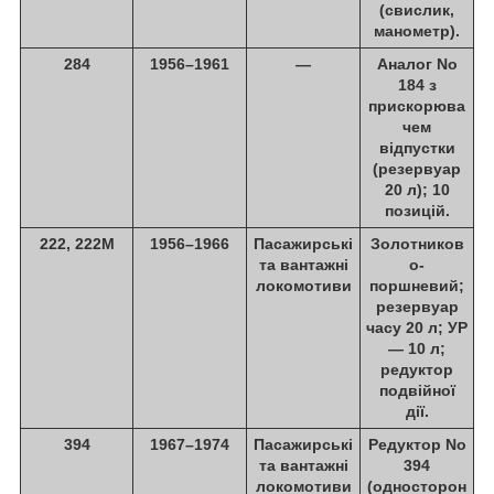
(свислик,
манометр).
284
1956–1961
—
Аналог No
184 з
прискорюва
чем
відпустки
(резервуар
20 л); 10
позицій.
222, 222М
1956–1966
Пасажирські
Золотников
та вантажні
о-
локомотиви
поршневий;
резервуар
часу 20 л; УР
— 10 л;
редуктор
подвійної
дії.
394
1967–1974
Пасажирські
Редуктор No
та вантажні
394
локомотиви
(односторон