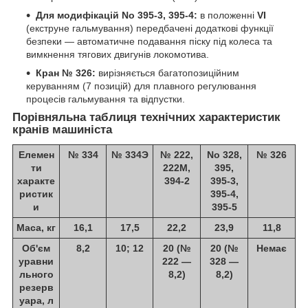
Для модифікацій No 395-3, 395-4:
в положенні
VI
(екструне гальмування) передбачені додаткові функції
безпеки — автоматичне подавання піску під колеса та
вимкнення тягових двигунів локомотива.
Кран № 326:
вирізняється багатопозиційним
керуванням (7 позицій) для плавного регулювання
процесів гальмування та відпустки.
Порівняльна таблиця технічних характеристик
кранів машиніста
Елемен
№ 334
№ 334Э
№ 222,
No 328,
№ 326
ти
222М,
395,
характе
394-2
395-3,
ристик
395-4,
и
395-5
Маса, кг
16,1
17,5
22,2
23,9
11,8
Об'єм
8,2
10; 12
20 (№
20 (№
Немає
уравни
222 —
328 —
льного
8,2)
8,2)
резерв
уара, л