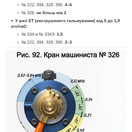
№ 222, 394, 328, 395:
4–6
№ 326:
не більш ніж 2
У разі ЕТ (екструшеного гальмування) від 5 до 1,0
кгс/см2:
№ 334 и № 334Э:
1,5
№ 222, 394, 328, 395:
2–3