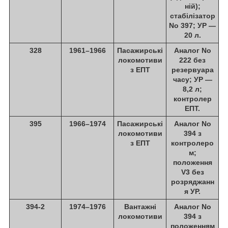
ній);
стабілізатор
No 397; УР —
20 л.
328
1961–1966
Пасажирські
Аналог No
локомотиви
222 без
з ЕПТ
резервуара
часу; УР —
8,2 л;
контролер
ЕПТ.
395
1966–1974
Пасажирські
Аналог No
локомотиви
394 з
з ЕПТ
контролеро
м;
положення
V3 без
розряджанн
я УР.
394-2
1974–1976
Вантажні
Аналог No
локомотиви
394 з
положенням