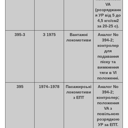
VA
(розряджанн
я УР від 5 до
4,5 кгс/см2
за 20-25 с).
395-3
З 1975
Вантажні
Аналог No
локомотиви
394-2;
контролер
для
подавання
піску та
вимкнення
тяги в VI
положенні.
395
1974–1978
Пасажирські
Аналог No
локомотиви
394-2;
з ЕПТ
контролер;
положення
VA з
повільною
розрядкою
УР за ЕПТ.