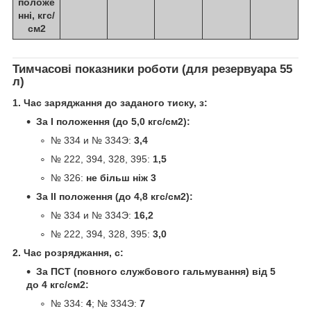
положе
нні, кгс/
см2
Тимчасові показники роботи (для резервуара 55
л)
1. Час заряджання до заданого тиску, з:
За I положення (до 5,0 кгс/см2):
№ 334 и № 334Э:
3,4
№ 222, 394, 328, 395:
1,5
№ 326:
не більш ніж 3
За II положення (до 4,8 кгс/см2):
№ 334 и № 334Э:
16,2
№ 222, 394, 328, 395:
3,0
2. Час розряджання, с:
За ПСТ (повного службового гальмування) від 5
до 4 кгс/см2:
№ 334:
4
; № 334Э:
7