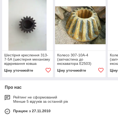
Шестірня креслення 313-
Колесо 307-10А-4
Коле
7-5А (шестерня механізму
(запчастина до
(зап
відкривання ковша
екскаватора Е2503)
екск
Е-2503)
Ціну уточнюйте
Ціну уточнюйте
Цін
Про нас
Рейтинг не сформований
Менше 5 відгуків за останній рік
Працює з 27.11.2010