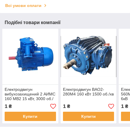
Всі умови оплати
Подібні товари компанії
Електродвигун
Електродвигун ВАО2-
Елек
вибухозахищений 2 АИМС
280М4 160 кВт 1500 об./хв
560М
160 МВ2 15 кВт, 3000 об./
6кВ
хв
1
1
1
₴
₴
₴
Купити
Купити