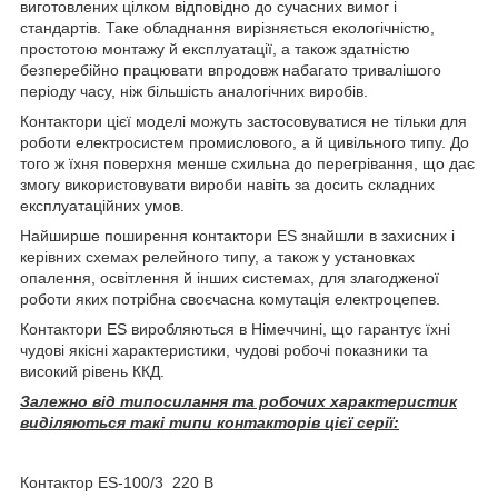
виготовлених цілком відповідно до сучасних вимог і
стандартів. Таке обладнання вирізняється екологічністю,
простотою монтажу й експлуатації, а також здатністю
безперебійно працювати впродовж набагато тривалішого
періоду часу, ніж більшість аналогічних виробів.
Контактори цієї моделі можуть застосовуватися не тільки для
роботи електросистем промислового, а й цивільного типу. До
того ж їхня поверхня менше схильна до перегрівання, що дає
змогу використовувати вироби навіть за досить складних
експлуатаційних умов.
Найширше поширення контактори ES знайшли в захисних і
керівних схемах релейного типу, а також у установках
опалення, освітлення й інших системах, для злагодженої
роботи яких потрібна своєчасна комутація електроцепев.
Контактори ES виробляються в Німеччині, що гарантує їхні
чудові якісні характеристики, чудові робочі показники та
високий рівень ККД.
Залежно від типосилання та робочих характеристик
виділяються такі типи контакторів цієї серії:
Контактор ES-100/3 220 В