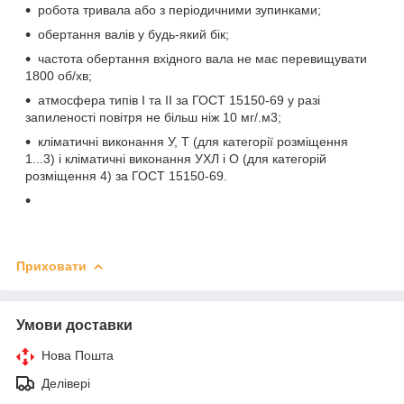
робота тривала або з періодичними зупинками;
обертання валів у будь-який бік;
частота обертання вхідного вала не має перевищувати
1800 об/хв;
атмосфера типів I та II за ГОСТ 15150-69 у разі
запиленості повітря не більш ніж 10 мг/.м
3
;
кліматичні виконання У, Т (для категорії розміщення
1...3) і кліматичні виконання УХЛ і О (для категорій
розміщення 4) за ГОСТ 15150-69.
Приховати
Умови доставки
Нова Пошта
Делівері