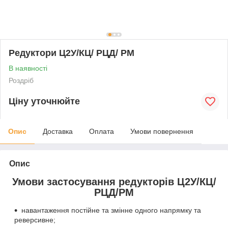
Редуктори Ц2У/КЦ/ РЦД/ РМ
В наявності
Роздріб
Ціну уточнюйте
Опис
Доставка
Оплата
Умови повернення
Опис
Умови застосування редукторів Ц2У/КЦ/
РЦД/РМ
навантаження постійне та змінне одного напрямку та
реверсивне;