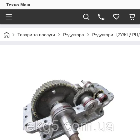
Техно Маш
Товари та послуги
Редуктора
Редуктори Ц2У/КЦ/ РЦ