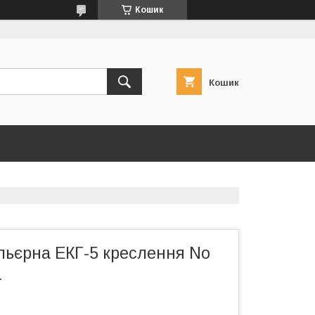
Кошик
Кошик
льєрна ЕКГ-5 креслення No
1