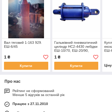
Вал тяговий 1-163 929.
Гальмівний пневматичний
Купл
ЕШ-6/45
циліндр НС2-4430 лебідки
екск
ЕШ-10/70, ЕШ-20/90,
ЕШ-
ЕШ-6/45
1
1
₴
₴
Цін
Купити
Купити
Про нас
Рейтинг не сформований
Менше 5 відгуків за останній рік
Працює з 27.11.2010