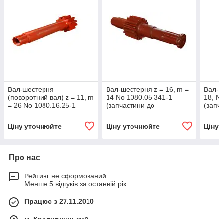
Вал-шестерня
Вал-шестерня z = 16, m =
Вал-
(поворотний вал) z = 11, m
14 No 1080.05.341-1
18, 
= 26 No 1080.16.25-1
(запчастини до
(зап
(запчастини до
екскаваторів ЕКГ-4, ЕКГ-5,
екск
екскаваторів ЕКГ-4,6,
ЕКГ-5А)
ЕКГ-
Ціну уточнюйте
Ціну уточнюйте
Цін
ЕКГ-5, ЕКГ-5А)
Про нас
Рейтинг не сформований
Менше 5 відгуків за останній рік
Працює з 27.11.2010