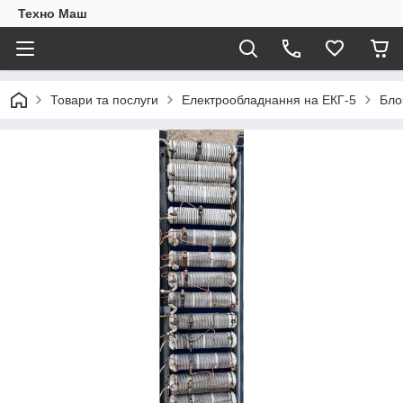
Техно Маш
Товари та послуги
Електрообладнання на ЕКГ-5
Бло