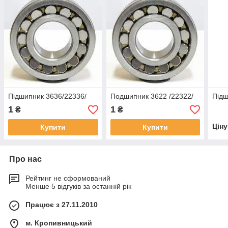
Підшипник 3636/22336/
Подшипник 3622 /22322/
Підш
1
1
₴
₴
Цін
Купити
Купити
Про нас
Рейтинг не сформований
Менше 5 відгуків за останній рік
Працює з 27.11.2010
м. Кропивницький