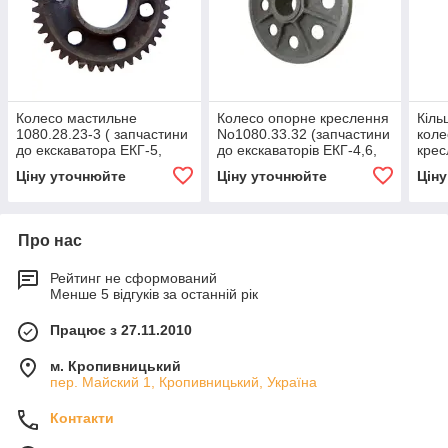
Колесо мастильне
Колесо опорне креслення
Кіль
1080.28.23-3 ( запчастини
No1080.33.32 (запчастини
коле
до екскаватора ЕКГ-5,
до екскаваторів ЕКГ-4,6,
крес
ЕКГ-4,6 ЕКГ-5А)
ЕКГ-5, ЕКГ-5А)
(Зап
Ціну уточнюйте
Ціну уточнюйте
Цін
екск
Про нас
Рейтинг не сформований
Менше 5 відгуків за останній рік
Працює з 27.11.2010
м. Кропивницький
пер. Майский 1, Кропивницький, Україна
Контакти