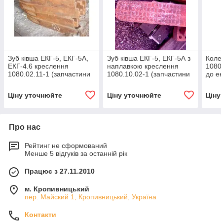
Зуб ківша ЕКГ-5, ЕКГ-5А,
Зуб ківша ЕКГ-5, ЕКГ-5А з
Коле
ЕКГ-4.6 креслення
наплавкою креслення
1080
1080.02.11-1 (запчастини
1080.10.02-1 (запчастини
до е
для екскаваторів ЕКГ-5)
до екскаваторів ЕКГ-5,
ЕКГ-
ЕКГ-5А, ЕКГ-4.6)
Ціну уточнюйте
Ціну уточнюйте
Цін
Про нас
Рейтинг не сформований
Менше 5 відгуків за останній рік
Працює з 27.11.2010
м. Кропивницький
пер. Майский 1, Кропивницький, Україна
Контакти