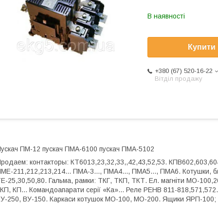
В наявності
Купити
+380 (67) 520-16-22
Вітділ продажу
ускач ПМ-12 пускач ПМА-6100 пускач ПМА-5102
родаем: контакторы: КТ6013,23,32,33,,42,43,52,53. КПВ602,603,604
МЕ-211,212,213,214... ПМА-3..., ПМА4..., ПМА5..., ПМА6. Котушки, 
Е-25,30,50,80. Гальма, рамки: ТКГ, ТКП, ТКТ. Ел. магніти МО-100,
КП, КП... Командоапарати серії «Ка»... Реле РЕНВ 811-818,571,572.
У-250, ВУ-150. Каркаси котушок МО-100, МО-200. Ящики ЯРП-100;