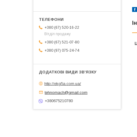
І
+380 (67) 520-16-22
Вітділ продажу
+380 (67) 521-07-80
Ц
+380 (97) 075-24-74
http://ekg5a.com.ua/
tehnomach@gmail.com
+380675210780