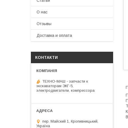
Статьи
О нас
Отзывы
Доставка и оплата
КОНТАКТИ
ТЕХНО-МАШ - запчасти к
экскаваторам ЭКГ-5,
П
электродвигатели, компрессора
П
П
Т
К
В
пер. Майский 1, Кропивницький,
Україна