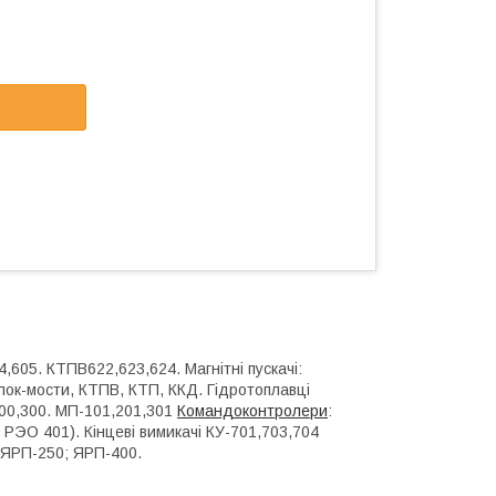
,605. КТПВ622,623,624. Магнітні пускачі:
блок-мости, КТПВ, КТП, ККД. Гідротоплавці
200,300. МП-101,201,301
Командоконтролери
:
 РЭО 401). Кінцеві вимикачі КУ-701,703,704
 ЯРП-250; ЯРП-400.